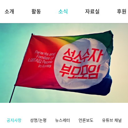
소개
활동
소식
자료실
후원
공지사항
성명/논평
뉴스레터
언론보도
유튜브 채널