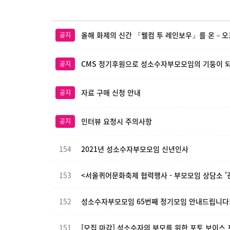
올해 화제의 신간 『웰컴 투 레인보우』를 온－오
공지
CMS 정기후원으로 성소수자부모모임의 기둥이 되
공지
자료 구매 신청 안내
공지
인터뷰 요청시 주의사항
공지
154
2021년 성소수자부모모임 신년인사
153
<서울퀴어문화축제 협력행사 - 부모모임 상담소 '
152
성소수자부모모임 65번째 정기모임 안내드립니다
151
[모집 마감] 성소수자의 부모를 위한 포토 보이스